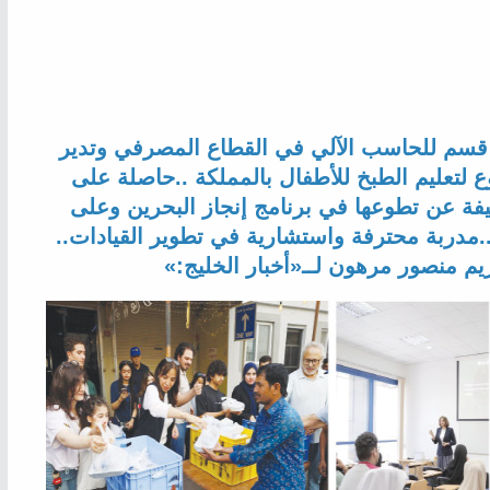
‬شهادة‭ ‬الكوتشينج‭ ‬من‭ ‬جامعة‭ ‬أكسفورد‭.. ‬مدربة‭ ‬محترفة‭ ‬واستشارية‭ ‬في‭ ‬تطوير‭ ‬القيادات‭..