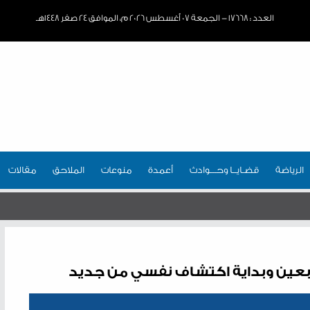
العدد : ١٧٦٦٨ - الجمعة ٠٧ أغسطس ٢٠٢٦ م، الموافق ٢٤ صفر ١٤٤٨هـ
الرياضة
قضـايــا وحـــوادث
أعمدة
منوعات
الملاحق
مقالات
ربعين وبداية اكتشاف نفسي من جديد