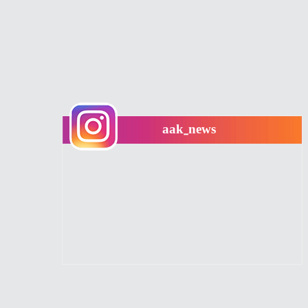
aak_news