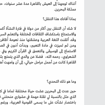
‬مملكة‭ ‬البحرين‭.‬
بماذا‭ ‬أفادك‭ ‬هذا‭ ‬التنقل؟
‬القاهرة‭ ‬كانت‭ ‬من‭ ‬أجمل‭ ‬مراحل‭ ‬حياتي،‭ ‬إلى‭ ‬أن‭ ‬واجهت‭ ‬أهم‭ ‬تحد‭ ‬عند‭ ‬العودة‭ ‬إلى‭ ‬الوطن‭. ‬
وما‭ ‬هو‭ ‬ذلك‭ ‬التحدي؟