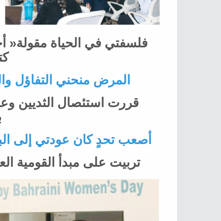
‬كت‭‬
المرض‭ ‬منحني‭ ‬التفاؤل‭ ‬والصبر‭ ‬وطاقة‭ ‬أكبر‭ ‬للعمل‭ ‬والإنجاز‭ ‬
‬
أصعب‭ ‬تحدٍ‭ ‬كان‭ ‬عودتي‭ ‬إلى‭ ‬البحرين‭ ‬بعد‭ ‬سنوات‭ ‬من‭ ‬نشأتي‭ ‬بالخارج‭ ‬
تربيت‭ ‬على‭ ‬مبدأ‭ ‬القومية‭ ‬العربية‭ ‬وعلى‭ ‬أنه‭ ‬لا‭ ‬فرق‭ ‬بين‭ ‬الطوائف‭ ‬