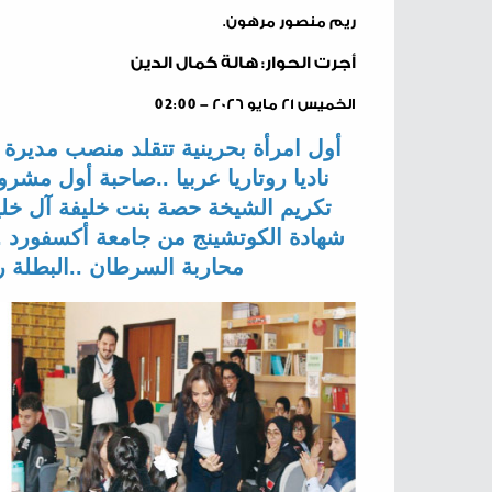
ريم منصور مرهون.
أجرت الحوار: هالة كمال الدين
الخميس ٢١ مايو ٢٠٢٦ - 02:00
‬محاربة‭ ‬السرطان‭.. ‬البطلة‭ ‬ريم‭ ‬منصور‭ ‬مرهون‭ ‬لــ«أخبار‭ ‬الخليج‮»‬‭: ‬