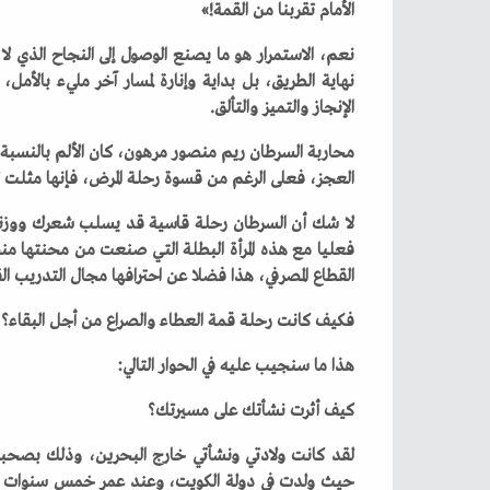
‬الأمام‭ ‬تقربنا‭ ‬من‭ ‬القمة‮»‬‭!‬
‬الإنجاز‭ ‬والتميز‭ ‬والتألق‭.‬
‬العجز،‭ ‬فعلى‭ ‬الرغم‭ ‬من‭ ‬قسوة‭ ‬رحلة‭ ‬المرض،‭ ‬فإنها‭ ‬مثلت‭ ‬تحديا‭ ‬كبيرا‭ ‬واجهته‭ ‬بكل‭ ‬قوة‭ ‬وإصرار‭ ‬على‭ ‬المواصلة‭. ‬
‬القطاع‭ ‬المصرفي،‭ ‬هذا‭ ‬فضلا‭ ‬عن‭ ‬احترافها‭ ‬مجال‭ ‬التدريب‭ ‬القيادي‭. ‬
فكيف‭ ‬كانت‭ ‬رحلة‭ ‬قمة‭ ‬العطاء‭ ‬والصراع‭ ‬من‭ ‬أجل‭ ‬البقاء؟
هذا‭ ‬ما‭ ‬سنجيب‭ ‬عليه‭ ‬في‭ ‬الحوار‭ ‬التالي‭:‬
كيف‭ ‬أثرت‭ ‬نشأتك‭ ‬على‭ ‬مسيرتك؟