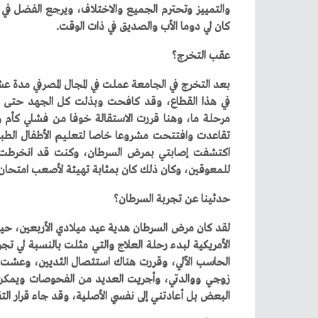
‬كان‭ ‬لي‭ ‬دوما‭ ‬الأب‭ ‬والصديق‭ ‬في‭ ‬ذات‭ ‬الوقت‭.‬
عقب‭ ‬التخرج؟
‬للمعوقين،‭ ‬وكان‭ ‬ذلك‭ ‬كان‭ ‬بمثابة‭ ‬تهيئة‭ ‬لأصعب‭ ‬امتحان‭ ‬في‭ ‬الحياة‭.‬
حدثينا‭ ‬عن‭ ‬تجربة‭ ‬السرطان؟
‬البعض‭ ‬بل‭ ‬أعادتني‭ ‬إلى‭ ‬نفسي‭ ‬الأصلية،‭ ‬وقد‭ ‬جاء‭ ‬قرار‭ ‬التقاعد‭ ‬في‭ ‬عام‭ ‬2020،‭ ‬أي‭ ‬بعد‭ ‬الإصابة‭ ‬بمرض‭ ‬السرطان‭ ‬بثلاث‭ ‬سنوات‭.‬