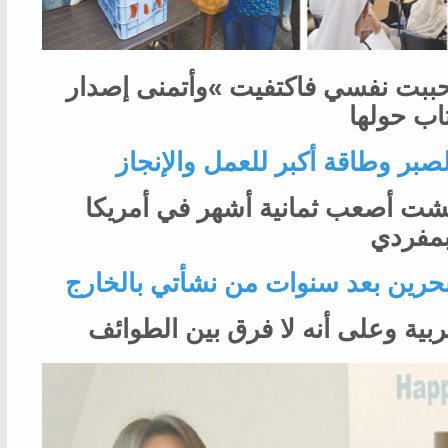
اب حولها
‬بمفردي‭ 