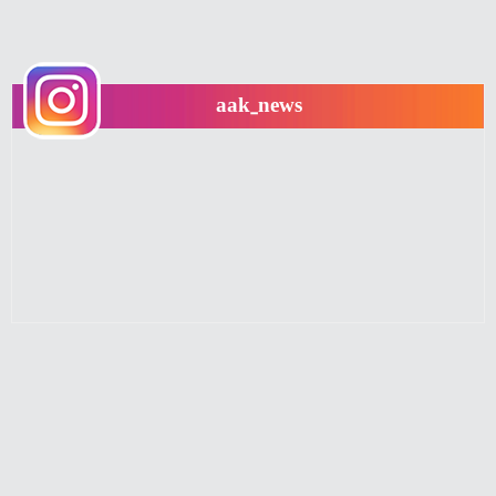
aak_news