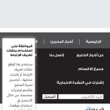
الرئيسية
أخبار البحرين
المال و الاقتصاد
الموافقة على
استخدام ملفات
عن أخبار الخليج
إتصل بنا
المطبعة
تعريف الارتباط
عربية ودولية
الرياضة
يستخدم هذا الموقع
جميع الاقسام
قضـايــا وحـــوادث
منوعات
أعمدة
ملفات تعريف
الارتباط أو تقنيات
مشابهة ، لتحسين
إشترك في النشرة الاخبارية
تجربة التصفح
وتقديم توصيات
مخصصة. من خلال
الاستمرار في
استخدام موقعنا ،