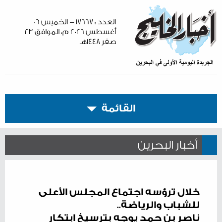
العدد : ١٧٦٦٧ - الخميس ٠٦
أغسطس ٢٠٢٦ م، الموافق ٢٣
صفر ١٤٤٨هـ
القائمة
أخبار البحرين
خلال ترؤسه اجتماع المجلس الأعلى
للشباب والرياضة..
ناصر بن حمد يوجه بترسيخ ابتكار