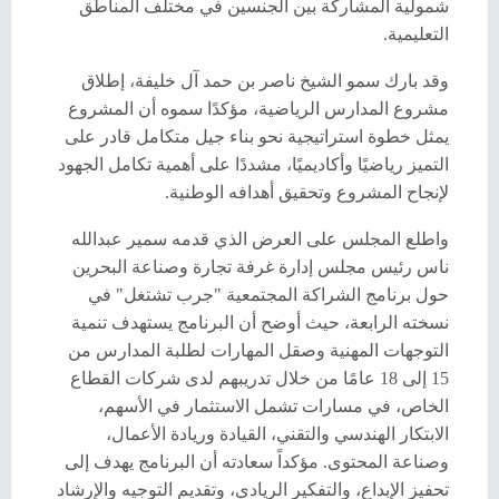
شمولية المشاركة بين الجنسين في مختلف المناطق
التعليمية.
وقد بارك سمو الشيخ ناصر بن حمد آل خليفة، إطلاق
مشروع المدارس الرياضية، مؤكدًا سموه أن المشروع
يمثل خطوة استراتيجية نحو بناء جيل متكامل قادر على
التميز رياضيًا وأكاديميًا، مشددًا على أهمية تكامل الجهود
لإنجاح المشروع وتحقيق أهدافه الوطنية.
واطلع المجلس على العرض الذي قدمه سمير عبدالله
ناس رئيس مجلس إدارة غرفة تجارة وصناعة البحرين
حول برنامج الشراكة المجتمعية "جرب تشتغل" في
نسخته الرابعة، حيث أوضح أن البرنامج يستهدف تنمية
التوجهات المهنية وصقل المهارات لطلبة المدارس من
15 إلى 18 عامًا من خلال تدريبهم لدى شركات القطاع
الخاص، في مسارات تشمل الاستثمار في الأسهم،
الابتكار الهندسي والتقني، القيادة وريادة الأعمال،
وصناعة المحتوى. مؤكداً سعادته أن البرنامج يهدف إلى
تحفيز الإبداع، والتفكير الريادي، وتقديم التوجيه والإرشاد