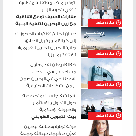
لتوفير منظومة تقنية متطورة
ترتقي بتجربة الزوار..
عقارات السيف توقع اتفاقية
منذ 13 ساعة
مع زين البحرين لتنفيذ البنية
التحتية الرقمية
طيران الخليج تفتح باب الحجوزات
إلى كوالالمبور قبيل انطلاق
جائزة البحرين الكبرى للفورمولا
منذ 13 ساعة
1 2026 بماليزيا
«BIBF» يعلن تقديم أول
مساعد دراسي بالذكاء
الاصطناعي في البحرين ضمن
منذ 13 ساعة
برامج الشهادات الاحترافية
شملت 3 جلسات متخصصة
حول التداول والاستثمار
والصيرفة الإسلامية..
منذ 13 ساعة
بيت التمويل الكويتي -
البحرين يختتم سلسلة جلساته التدريبية في
غرفة تجارة وصناعة البحرين
مدينة شباب 2030
تعيّن د. شيماء عبدالله جمعة