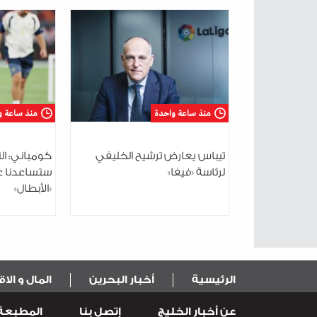
المسؤولة 
مواجهة ال
منذ ساعة واحدة
منذ ساعة و
تيباس يعارض ترشيح الخليفي
كومباني: ال
لرئاسة «فيفا»
ستساعدنا ع
«الأبطال»
الرئيسية
أخبار البحرين
المال و الا
عن أخبار الخليج
إتصل بنا
المطبعة