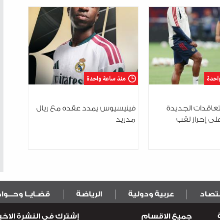
قوة وثبات في
تحديات
احدة
منذ ساعة واحدة
تعاقدات الجديدة
فينيسيوس يمدد عقده مع ريال
لى إحراز لقب
مدريد
قتصاد
عربية ودولية
الرياضة
قضـايــا وحـــو
جميع الاقسام
إشترك في النشرة الاخبا