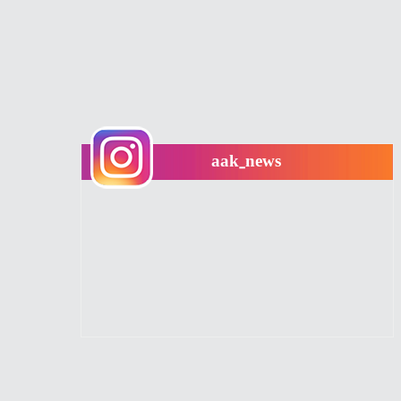
aak_news