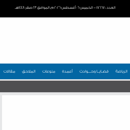
العدد : ١٧٦٦٧ - الخميس ٠٦ أغسطس ٢٠٢٦ م، الموافق ٢٣ صفر ١٤٤٨هـ
الرياضة
قضـايــا وحـــوادث
أعمدة
منوعات
الملاحق
مقالات