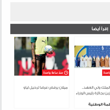
إقرأ أيضاً
احدة
منذ ساعة واحدة
الملك ولي العهد..
ميلان يرفض عرضا لرحيل لياو
ين بجائزة رئيس الوزراء
مة الوطنية