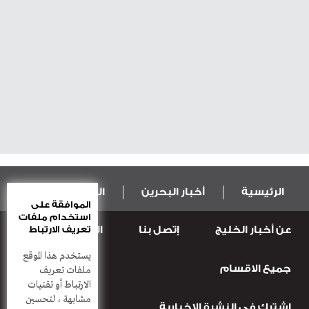
الرئيسية
أخبار البحرين
المال و الاقتصاد
الموافقة على
استخدام ملفات
عن أخبار الخليج
إتصل بنا
المطبعة
تعريف الارتباط
عربية ودولية
الرياضة
يستخدم هذا الموقع
جميع الاقسام
قضـايــا وحـــوادث
منوعات
أعمدة
ملفات تعريف
الارتباط أو تقنيات
مشابهة ، لتحسين
إشترك في النشرة الاخبارية