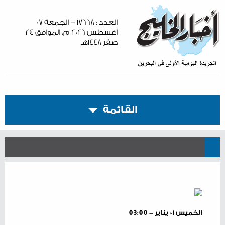
العدد : ١٧٦٦٨ - الجمعة ٠٧
أغسطس ٢٠٢٦ م، الموافق ٢٤
صفر ١٤٤٨هـ
القائمة
الخميس ٠١ يناير - 03:00