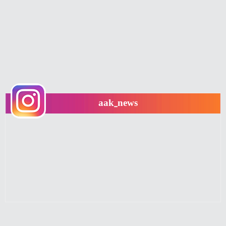
aak_news